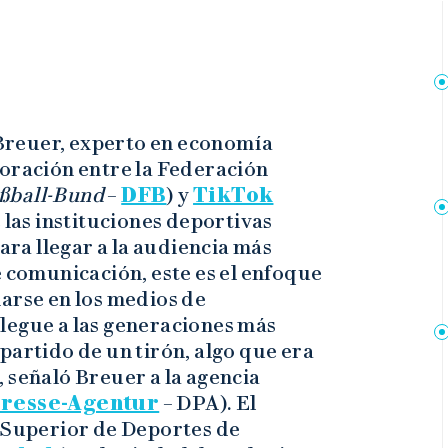
Breuer, experto en economía
boración entre la Federación
ßball-Bund
–
DFB
) y
TikTok
 las instituciones deportivas
para llegar a la audiencia más
e comunicación, este es el enfoque
arse en los medios de
legue a las generaciones más
partido de un tirón, algo que era
 señaló Breuer a la agencia
Presse-Agentur
– DPA). El
a Superior de Deportes de