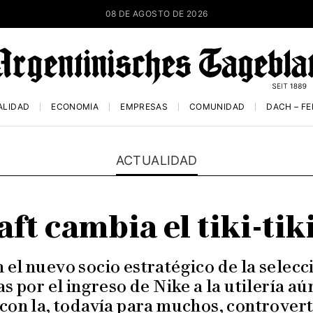
08 DE AGOSTO DE 2026
ALIDAD
ECONOMÍA
EMPRESAS
COMUNIDAD
DACH – F
ACTUALIDAD
ft cambia el tiki-tik
 el nuevo socio estratégico de la selec
as por el ingreso de Nike a la utilería aú
on la, todavía para muchos, controvert