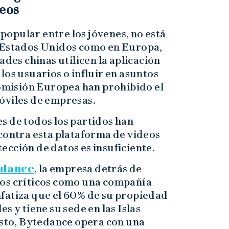
peos
opular entre los jóvenes, no está
n Estados Unidos como en Europa,
ades chinas utilicen la aplicación
los usuarios o influir en asuntos
Comisión Europea han prohibido el
móviles de empresas.
s de todos los partidos han
contra esta plataforma de videos
cción de datos es insuficiente.
edance
, la empresa detrás de
nos críticos como una compañía
fatiza que el 60% de su propiedad
s y tiene su sede en las Islas
esto, Bytedance opera con una