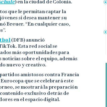
schule
) en la ciudad de Colonia.
os que le permitan captar la
 jóvenes si desea mantener su
rmó Breuer. “En cualquier caso,
s”.
tbol
(DFB) anunció
ikTok. Esta red social se
onados más oportunidades para
s noticias sobre el equipo, además
ido nuevo y creativo.
partidos amistosos contra Francia
la Eurocopa que se celebrará este
torneo, se mostrará la preparación
 contenido exclusivo detrás de
ores en el espacio digital.