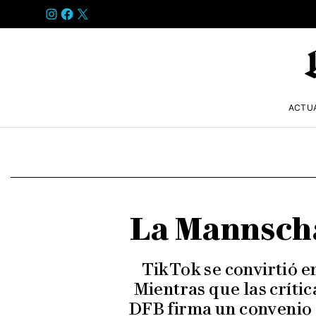
INSTAGRAM
FACEBOOK
X
ACTU
La Mannscha
TikTok se convirtió en
Mientras que las crític
DFB firma un convenio c