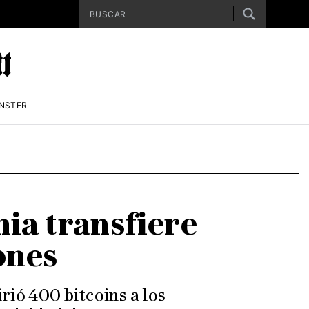
ENSTER
ia transfiere
ones
rió 400 bitcoins a los