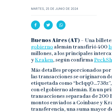
MARTES, 25 DE JUNIO DE 2024
Buenos Aires (AT) –
Una billet
gobierno
alemán transfirió 400
b
millones, a los principales inter
y
Kraken
, según confirma
PeckSh
Más detalles proporcionados por
las transacciones se originaron d
etiquetada como “bc1qq0…738z”, 
con el gobierno alemán. En un pri
transacciones separadas de 200 B
montos enviados a Coinbase y Kra
transferencia, una suma mayor d