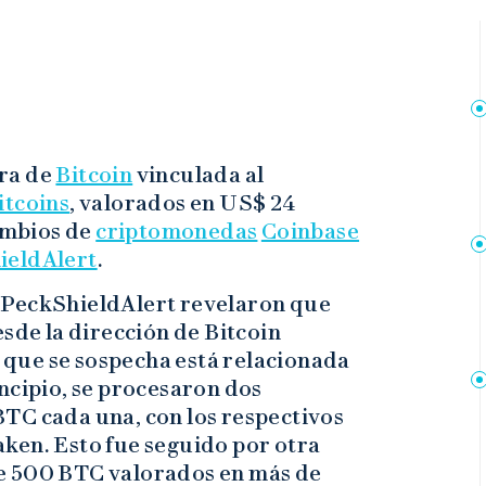
era de
Bitcoin
vinculada al
itcoins
, valorados en US$ 24
cambios de
criptomonedas
Coinbase
ieldAlert
.
 PeckShieldAlert revelaron que
esde la dirección de Bitcoin
que se sospecha está relacionada
ncipio, se procesaron dos
TC cada una, con los respectivos
ken. Esto fue seguido por otra
e 500 BTC valorados en más de