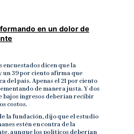
nsformando en un dolor de
ente
s encuestados dicen que la
 y un 39 por ciento afirma que
 del país. Apenas el 21 por ciento
plementando de manera justa. Y dos
e bajos ingresos deberían recibir
os costos.
 la fundación, dijo que el estudio
anes estén en contra de la
te, aunque los políticos deberían