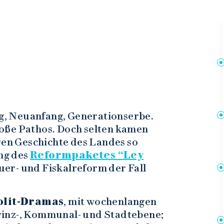
, Neuanfang, Generationserbe.
roße Pathos. Doch selten kamen
eren Geschichte des Landes so
ng des
Reformpaketes “Ley
er- und Fiskalreform der Fall
olit-Dramas
, mit wochenlangen
vinz-, Kommunal- und Stadtebene;