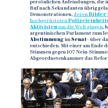
persönlichen Anfeindungen, die i
Ruf nach Sekundanten übrig gela
Demonstrationen,
deren
Bilder
hochgerüsteten
Polizeieinheit
Aktivisten
um die Welt gingen
, 
argentinischen Parlament zum le
Abstimmung
im
Senat
– über d
entschieden. Mit einer am Ende d
Stimmen gegen 107 Nein-Stimmen
Abgeordnetenkammer das Refor