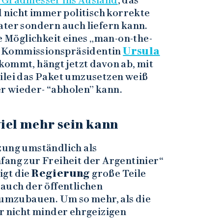
d Gradmesser ins Ausland
, das
d nicht immer politisch korrekte
ater sondern auch liefern kann.
ie Möglichkeit eines „man-on-the-
n Kommissionspräsidentin
Ursula
 kommt, hängt jetzt davon ab, mit
ilei das Paket umzusetzen weiß
r wieder- “abholen” kann.
iel mehr sein kann
zung umständlich als
ang zur Freiheit der Argentinier“
igt die
Regierung
große Teile
 auch der öffentlichen
umzubauen. Um so mehr, als die
er nicht minder ehrgeizigen