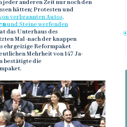
n jeder anderen Zeit nur noch den
ssen hätten; Protesten und
von verbrannten Autos,
en
und Steine werfenden
hat das Unterhaus des
tzten Mal -nach der knappen
as ehrgeizige Reformpaket
eutlichen Mehrheit von 147 Ja-
 bestätigte die
mpaket.