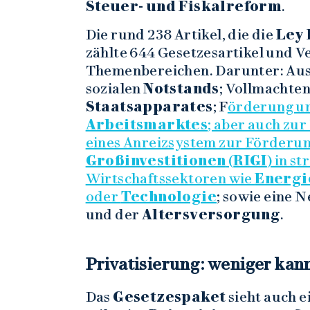
Steuer- und Fiskalreform
.
Die rund 238 Artikel, die die
Ley 
zählte 644 Gesetzesartikel und V
Themenbereichen. Darunter: Aus
sozialen
Notstands
; Vollmachte
Staatsapparates
; F
örderung u
Arbeitsmarktes
; aber auch zu
eines Anreizsystem zur Förderu
Großinvestitionen
(
RIGI
) in s
Wirtschaftssektoren wie
Energi
oder
Technologie
; sowie eine
und der
Altersversorgung
.
Privatisierung: weniger kan
Das
Gesetzespaket
sieht auch e