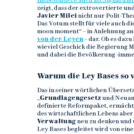
Insbesondere auch als Signal un
zeigt, dass der extrovertierte un
Javier Milei
nicht nur Polit-The
Das Votum stellt für viele auch d
moon moment“ – in Anlehnung a
von der Leyen
– dar. Ob es dazu
wieviel Geschick die Regierung M
und dabei die Bevölkerung -imme
Warum die Ley Bases so v
Das in seiner wörtlichen Überset
„
Grundlagengesetz
und Neuanf
definierte Reformpaket, ermächt
des wirtschaftlichen Lebens aber
Verwaltung
neu zu denken und 
Ley Bases begleitet wird von ein