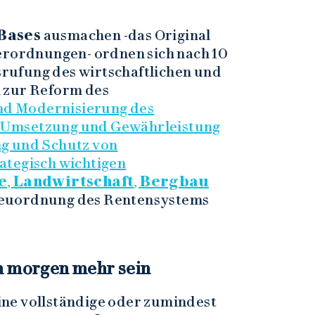
Bases
ausmachen -das Original
erordnungen- ordnen sich nach 10
rufung des wirtschaftlichen und
n zur Reform des
nd Modernisierung des
r Umsetzung und Gewährleistung
ng und Schutz von
trategisch wichtigen
e
,
Landwirtschaft
,
Bergbau
 Neuordnung des Rentensystems
n morgen mehr sein
ine vollständige oder zumindest