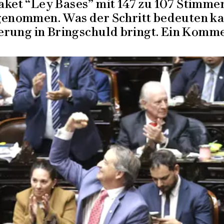
et “Ley Bases” mit 147 zu 107 Stimmen 
genommen. Was der Schritt bedeuten ka
erung in Bringschuld bringt. Ein Komme