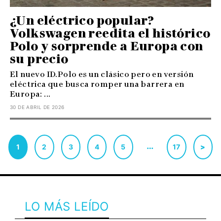
¿Un eléctrico popular?
Volkswagen reedita el histórico
Polo y sorprende a Europa con
su precio
El nuevo ID.Polo es un clásico pero en versión
eléctrica que busca romper una barrera en
Europa: ...
30 DE ABRIL DE 2026
…
1
2
3
4
5
17
>
LO MÁS LEÍDO