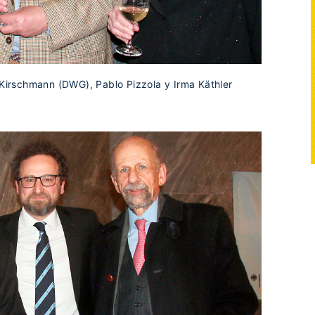
 Kirschmann (DWG), Pablo Pizzola y Irma Käthler