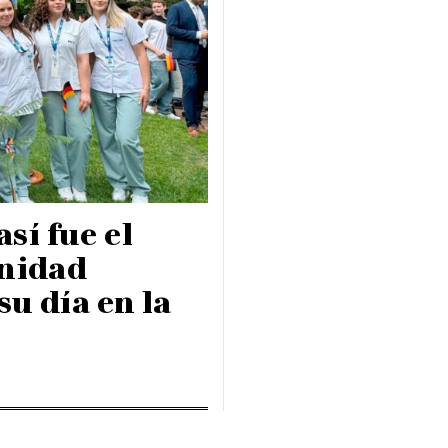
sí fue el
unidad
u día en la