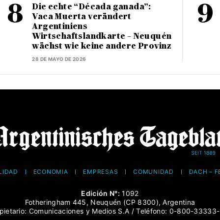
Die echte “Década ganada”:
Vaca Muerta verändert
Argentiniens
Wirtschaftslandkarte – Neuquén
wächst wie keine andere Provinz
28 DE MAYO DE 2026
LIDAD
ECONOMÍA
EMPRESAS
COMUNIDAD
DACH – 
Edición N°:
1092
Fotheringham 445, Neuquén (CP 8300), Argentina
pietario: Comunicaciones y Medios S.A / Teléfono: 0-800-33333