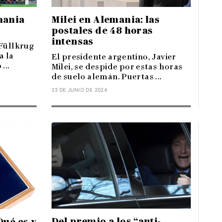
Milei en Alemania: las
mania
postales de 48 horas
intensas
 Füllkrug
a la
El presidente argentino, Javier
...
Milei, se despide por estas horas
de suelo alemán. Puertas ...
23 DE JUNIO DE 2024
Del premio a los “anti-
Qué es y