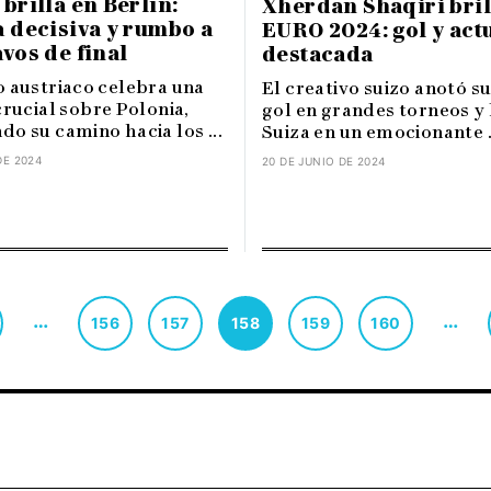
 brilla en Berlín:
Xherdan Shaqiri bril
a decisiva y rumbo a
EURO 2024: gol y act
avos de final
destacada
o austriaco celebra una
El creativo suizo anotó s
crucial sobre Polonia,
gol en grandes torneos y 
o su camino hacia los ...
Suiza en un emocionante .
DE 2024
20 DE JUNIO DE 2024
…
…
156
157
158
159
160