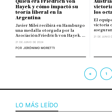
Quién era Friedrich von
Austria
Hayek y cómo impactó su
victori
teoría liberal en la
los oct
Argentina
El equip
victoria 
Javier Milei recibirá en Hamburgo
asegurand
una medalla otorgada por la
Asociación Friedrich von Hayek. ...
21 DE JUNIO 
21 DE JUNIO DE 2024
POR
JERÓNIMO MORETTI
<
1
LO MÁS LEÍDO