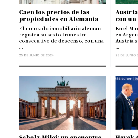
Caen los precios de las
Austria
propiedades en Alemania
con un
El mercado inmobiliario alemán
En el Mu
registra su sexto trimestre
en Argent
consecutivo de descenso, con una
Austria s
...
...
25 DE JUNIO DE 2024
25 DE JUNIO 
Scholz-Milei: un encuentro
Hayek-G