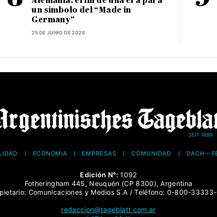
Alemania: el fin de una era para
un símbolo del “Made in
Germany”
25 DE JUNIO DE 2026
LIDAD
ECONOMÍA
EMPRESAS
COMUNIDAD
DACH – 
Edición N°:
1092
Fotheringham 445, Neuquén (CP 8300), Argentina
pietario: Comunicaciones y Medios S.A / Teléfono: 0-800-33333
redaccion@tageblatt.com.ar