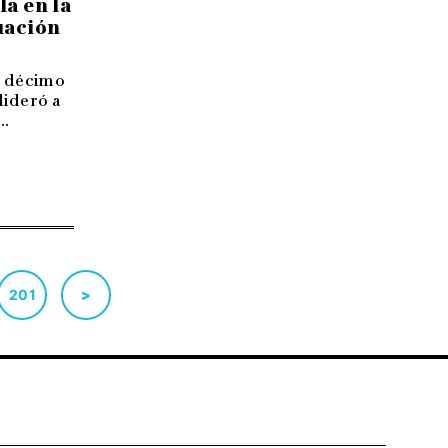
la en la
uación
u décimo
lideró a
..
201
>