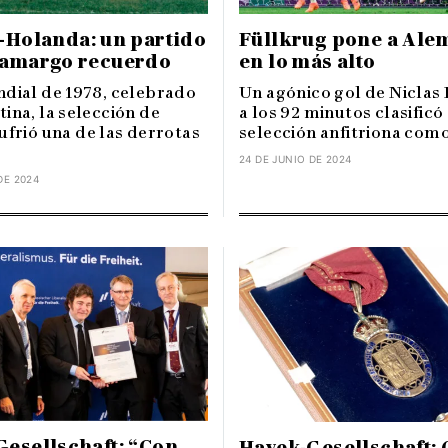
-Holanda: un partido
Füllkrug pone a Ale
 amargo recuerdo
en lo más alto
ndial de 1978, celebrado
Un agónico gol de Niclas
ina, la selección de
a los 92 minutos clasificó 
ufrió una de las derrotas
selección anfitriona como 
24 DE JUNIO DE 2024
DE 2024
esellschaft: “Con
Hayek-Gesellschaft: 