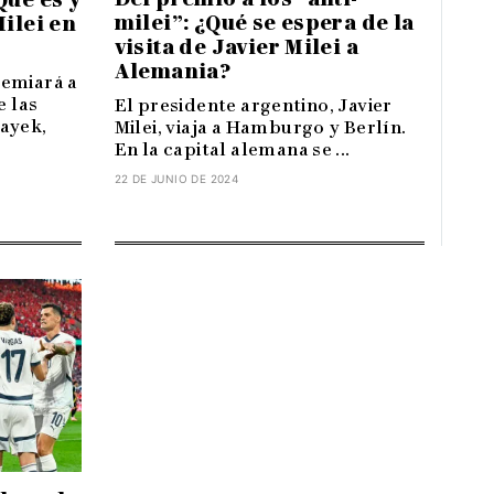
milei”: ¿Qué se espera de la
ilei en
visita de Javier Milei a
Alemania?
remiará a
e las
El presidente argentino, Javier
ayek,
Milei, viaja a Hamburgo y Berlín.
En la capital alemana se ...
22 DE JUNIO DE 2024