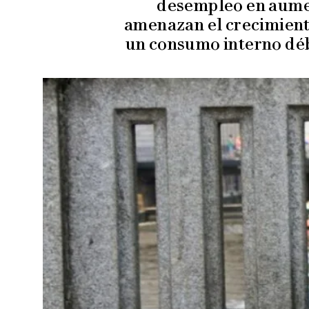
desempleo en aumen
amenazan el crecimiento
un consumo interno déb