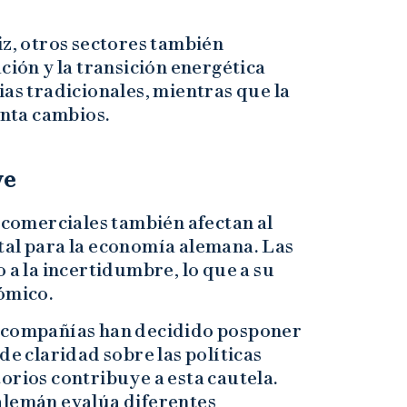
iz, otros sectores también
ción y la transición energética
ias tradicionales, mientras que la
nta cambios.
ve
s comerciales también afectan al
tal para la economía alemana. Las
 a la incertidumbre, lo que a su
nómico.
s compañías han decidido posponer
de claridad sobre las políticas
orios contribuye a esta cautela.
alemán evalúa diferentes