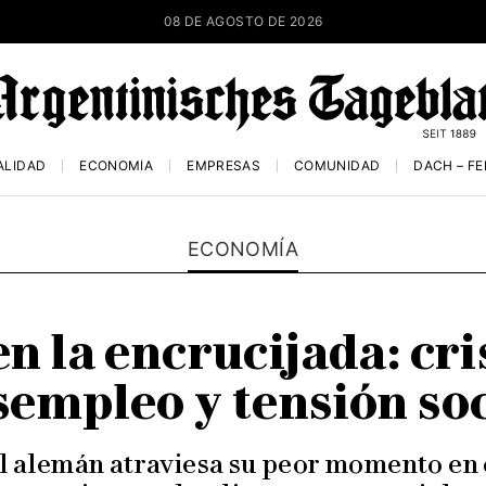
08 DE AGOSTO DE 2026
ALIDAD
ECONOMÍA
EMPRESAS
COMUNIDAD
DACH – F
ECONOMÍA
n la encrucijada: cris
sempleo y tensión soc
l alemán atraviesa su peor momento en 