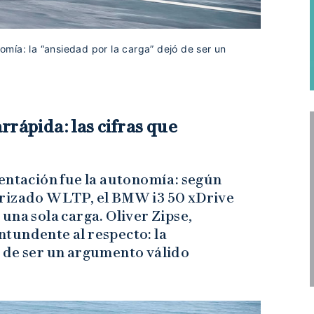
mía: la “ansiedad por la carga” dejó de ser un
rrápida: las cifras que
sentación fue la autonomía: según
arizado WLTP, el BMW i3 50 xDrive
una sola carga. Oliver Zipse,
tundente al respecto: la
 de ser un argumento válido