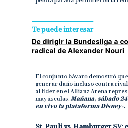
pelota parada permitieron la rem
Te puede interesar
De dirigir la Bundesliga a 
radical de Alexander Nouri
El conjunto bávaro demostró que 
generar daño incluso contra riva
al líder en el Allianz Arena repr
mayúsculas.
Mañana, sábado 24 
en vivo la plataforma Disney+.
St. Pauli vs. Hamburger SV: e