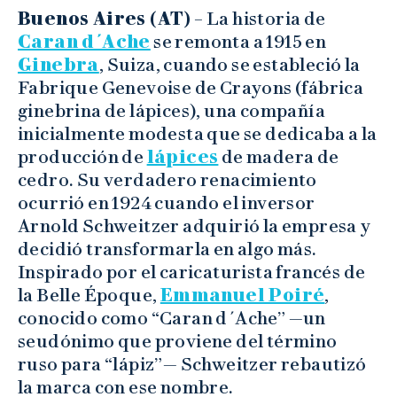
Buenos Aires (AT)
– La historia de
Caran d´Ache
se remonta a 1915 en
Ginebra
, Suiza, cuando se estableció la
Fabrique Genevoise de Crayons (fábrica
ginebrina de lápices), una compañía
inicialmente modesta que se dedicaba a la
producción de
lápices
de madera de
cedro. Su verdadero renacimiento
ocurrió en 1924 cuando el inversor
Arnold Schweitzer adquirió la empresa y
decidió transformarla en algo más.
Inspirado por el caricaturista francés de
la Belle Époque,
Emmanuel Poiré
,
conocido como “Caran d´Ache” —un
seudónimo que proviene del término
ruso para “lápiz”— Schweitzer rebautizó
la marca con ese nombre.