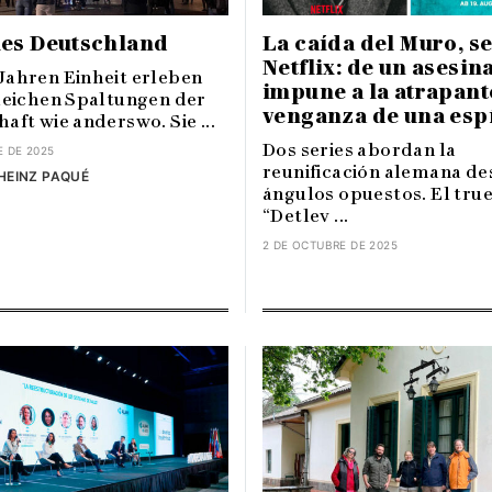
es Deutschland
La caída del Muro, s
Netflix: de un asesin
Jahren Einheit erleben
impune a la atrapant
gleichen Spaltungen der
venganza de una esp
aft wie anderswo. Sie ...
Dos series abordan la
E DE 2025
reunificación alemana de
HEINZ PAQUÉ
ángulos opuestos. El tru
“Detlev ...
2 DE OCTUBRE DE 2025