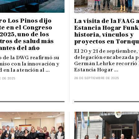
ro Los Pinos dijo
La visita de la FAAG a
te en el Congreso
Estancia Hogar Funk
2025, uno de los
historia, vínculos y
tros de salud más
proyectos en Tornqu
antes del año
El 20 y 21 de septiembre,
delegación encabezada p
o de la DWG reafirmó su
Germán Lehrke recorrió 
so con la innovación y
Estancia Hogar ...
 en la atención al ...
26 DE SEPTIEMBRE DE 2025
E DE 2025