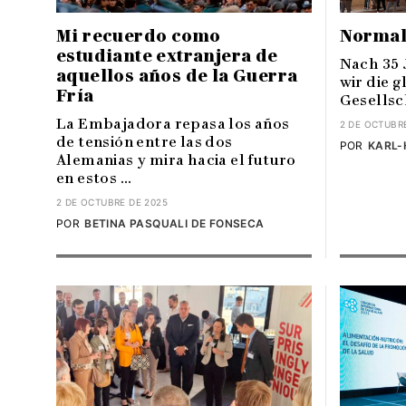
Mi recuerdo como
Normal
estudiante extranjera de
Nach 35 
aquellos años de la Guerra
wir die 
Fría
Gesellsch
La Embajadora repasa los años
2 DE OCTUBR
de tensión entre las dos
POR
KARL-
Alemanias y mira hacia el futuro
en estos ...
2 DE OCTUBRE DE 2025
POR
BETINA PASQUALI DE FONSECA