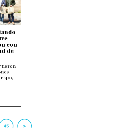
tando
tre
ión con
ad de
rtieron
ones
respo,
45
>