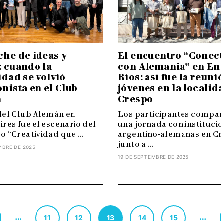
he de ideas y
El encuentro “Conec
: cuando la
con Alemania” en En
idad se volvió
Ríos: así fue la reun
nista en el Club
jóvenes en la localid
n
Crespo
del Club Alemán en
Los participantes compa
res fue el escenario del
una jornada con instituci
 “Creatividad que ...
argentino-alemanas en C
junto a ...
MBRE DE 2025
19 DE SEPTIEMBRE DE 2025
…
…
11
12
13
14
15