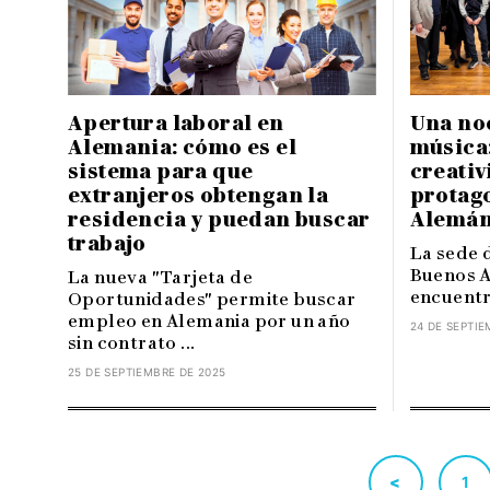
Apertura laboral en
Una noc
Alemania: cómo es el
música
sistema para que
creativ
extranjeros obtengan la
protago
residencia y puedan buscar
Alemá
trabajo
La sede 
Buenos Ai
La nueva "Tarjeta de
encuentro
Oportunidades" permite buscar
empleo en Alemania por un año
24 DE SEPTIE
sin contrato ...
25 DE SEPTIEMBRE DE 2025
<
1