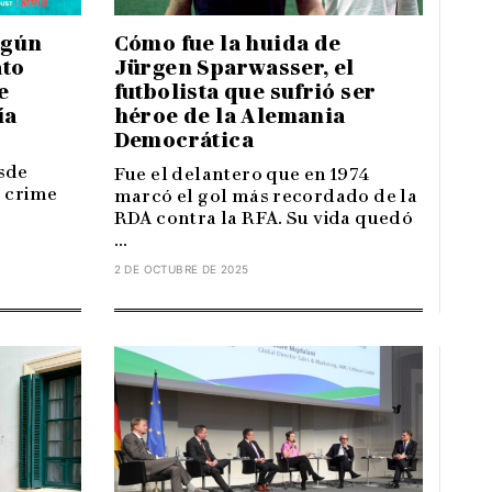
Cómo fue la huida de
egún
Jürgen Sparwasser, el
ato
futbolista que sufrió ser
e
héroe de la Alemania
ía
Democrática
sde
Fue el delantero que en 1974
e crime
marcó el gol más recordado de la
RDA contra la RFA. Su vida quedó
...
2 DE OCTUBRE DE 2025