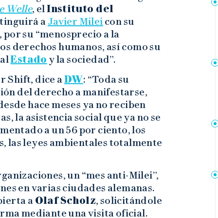
e Welle
, el
Instituto del
tinguirá a
Javier Milei
con su
 por su “menosprecio a la
los derechos humanos, así como su
 al
Estado
y la sociedad”.
 Shift, dice a
DW
: “Toda su
ción del derecho a manifestarse,
desde hace meses ya no reciben
s, la asistencia social que ya no se
umentado a un 56 por ciento, los
 las leyes ambientales totalmente
ganizaciones, un “mes anti-Milei”,
ones en varias ciudades alemanas.
bierta a
Olaf Scholz
, solicitándole
rma mediante una visita oficial.