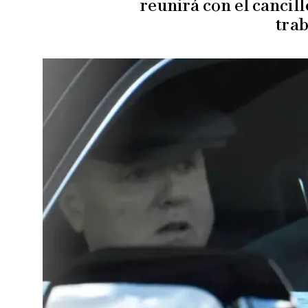
reunirá con el cancil
trab