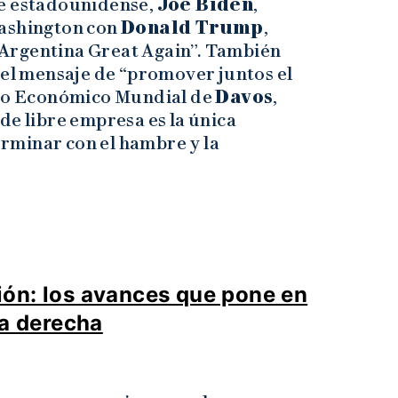
te estadounidense,
Joe Biden
,
Washington con
Donald Trump
,
Argentina Great Again”. También
n el mensaje de “promover juntos el
oro Económico Mundial de
Davos
,
de libre empresa es la única
rminar con el hambre y la
ón: los avances que pone en
ma derecha