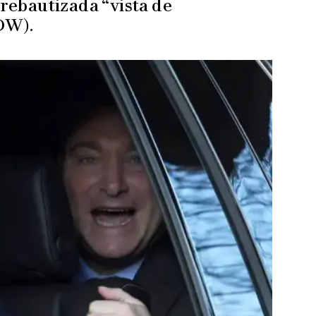
 rebautizada “vista de
(DW).