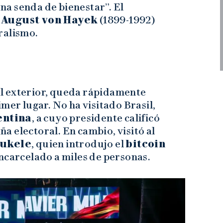
una senda de bienestar”. El
 August von Hayek
(1899-1992)
ralismo.
 al exterior, queda rápidamente
mer lugar. No ha visitado Brasil,
entina
, a cuyo presidente calificó
 electoral. En cambio, visitó al
Bukele
, quien introdujo el
bitcoin
ncarcelado a miles de personas.