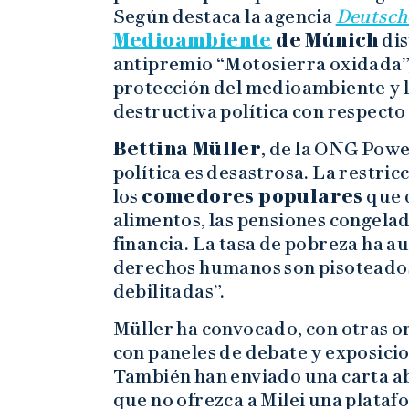
Según destaca la agencia
Deutsch
Medioambiente
de Múnich
dis
antipremio “Motosierra oxidada”,
protección del medioambiente y 
destructiva política con respecto
Bettina Müller
, de la ONG Power
política es desastrosa. La restric
los
comedores populares
que 
alimentos, las pensiones congelada
financia. La tasa de pobreza ha a
derechos humanos son pisoteados,
debilitadas”.
Müller ha convocado, con otras or
con paneles de debate y exposici
También han enviado una carta a
que no ofrezca a Milei una platafo