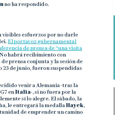
n
no ha respondido.
 visibles esfuerzos por no darle
lei.
El portavoz gubernamental
ferencia de prensa de “una visita
 No habrá recibimiento con
 de prensa conjunta y la sesión de
o 23 de junio, fueron suspendidas
cidido venir a Alemania -tras la
 G7 en
Italia
-, si no fuera por la
mente sí lo alegre. El sábado, la
ha, le entregará la medalla
Hayek
,
ortunidad de emprender un camino