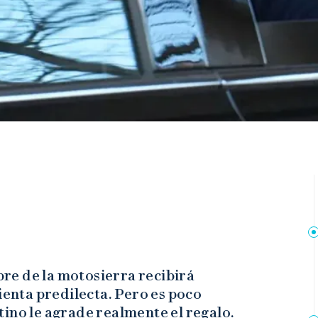
re de la motosierra recibirá
enta predilecta. Pero es poco
ino le agrade realmente el regalo.