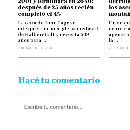
2001 y terminará en 2640:
derrum
después de 25 años recién
los asc
completó el 4%
montañ
La obra de John Cage se
Un despr
interpreta en una iglesia medieval
ocurrió 
de Halberstadt y necesita 639
apenas 5
años para ...
la ...
7 DE AGOSTO DE 2026
7 DE AGOSTO
Hacé tu comentario