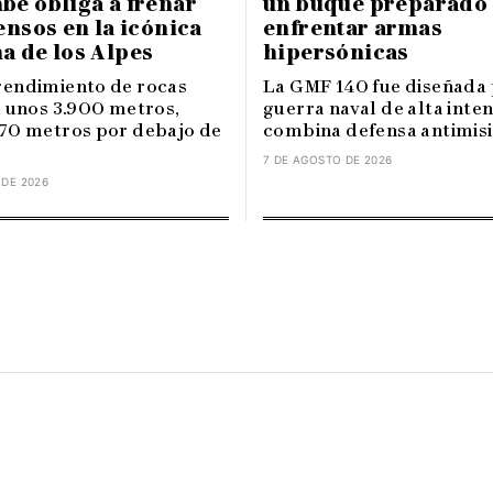
be obliga a frenar
un buque preparado
ensos en la icónica
enfrentar armas
a de los Alpes
hipersónicas
endimiento de rocas
La GMF 140 fue diseñada 
a unos 3.900 metros,
guerra naval de alta inte
70 metros por debajo de
combina defensa antimisile
7 DE AGOSTO DE 2026
 DE 2026