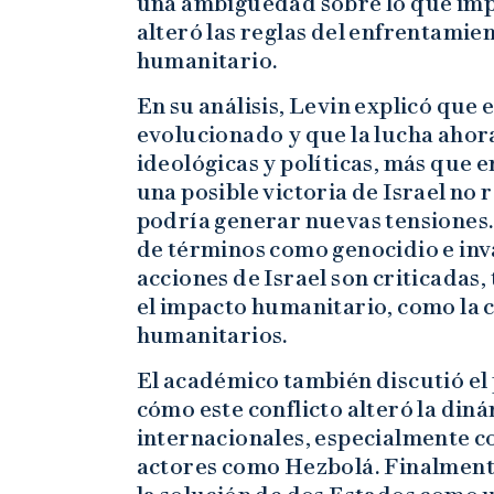
una ambigüedad sobre lo que impli
alteró las reglas del enfrentamie
humanitario.
En su análisis, Levin explicó que e
evolucionado y que la lucha ahora
ideológicas y políticas, más que 
una posible victoria de Israel no r
podría generar nuevas tensiones.
de términos como genocidio e inv
acciones de Israel son criticadas
el impacto humanitario, como la 
humanitarios.
El académico también discutió el p
cómo este conflicto alteró la diná
internacionales, especialmente co
actores como Hezbolá. Finalmente