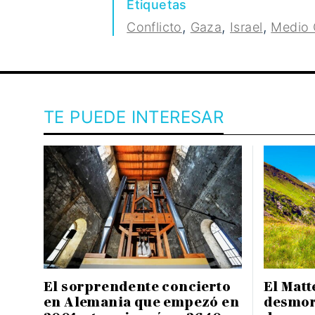
Etiquetas
,
,
,
Conflicto
Gaza
Israel
Medio 
TE PUEDE INTERESAR
El sorprendente concierto
El Matt
en Alemania que empezó en
desmor