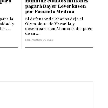
 para
Mundial: cuántos millones
pagará Bayer Leverkusen
por Facundo Medina
para la
El defensor de 27 años deja el
nsidad y
Olympique de Marsella y
s, ...
desembarca en Alemania después
de su ...
6 DE AGOSTO DE 2026