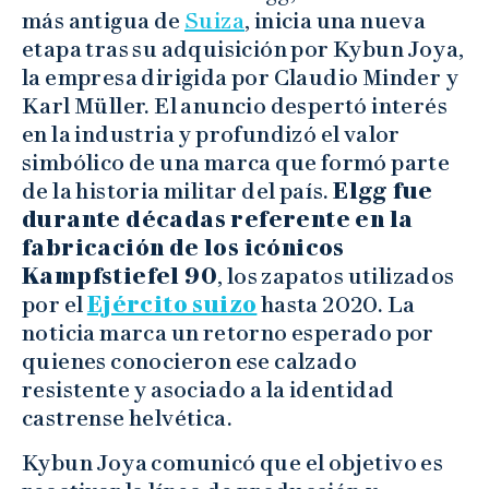
más antigua de
Suiza
, inicia una nueva
etapa tras su adquisición por Kybun Joya,
la empresa dirigida por Claudio Minder y
Karl Müller. El anuncio despertó interés
en la industria y profundizó el valor
simbólico de una marca que formó parte
de la historia militar del país.
Elgg fue
durante décadas referente en la
fabricación de los icónicos
Kampfstiefel 90
, los zapatos utilizados
por el
Ejército suizo
hasta 2020. La
noticia marca un retorno esperado por
quienes conocieron ese calzado
resistente y asociado a la identidad
castrense helvética.
Kybun Joya comunicó que el objetivo es