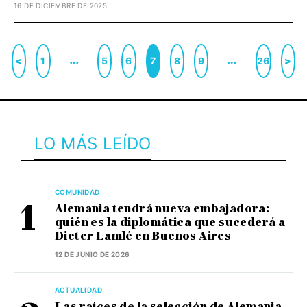
16 DE DICIEMBRE DE 2025
…
…
<
1
5
6
7
8
9
26
>
LO MÁS LEÍDO
COMUNIDAD
Alemania tendrá nueva embajadora:
quién es la diplomática que sucederá a
Dieter Lamlé en Buenos Aires
12 DE JUNIO DE 2026
ACTUALIDAD
Las raíces de la selección de Alemania,