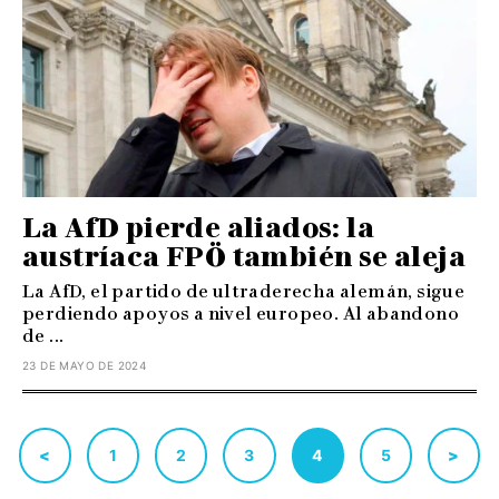
La AfD pierde aliados: la
austríaca FPÖ también se aleja
La AfD, el partido de ultraderecha alemán, sigue
perdiendo apoyos a nivel europeo. Al abandono
de ...
23 DE MAYO DE 2024
<
1
2
3
4
5
>