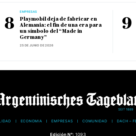
EMPRESAS
Playmobil deja de fabricar en
Alemania: el fin de una era para
un símbolo del “Made in
Germany”
25 DE JUNIO DE 2026
LIDAD
ECONOMÍA
EMPRESAS
COMUNIDAD
DACH – 
Edición N°:
1093