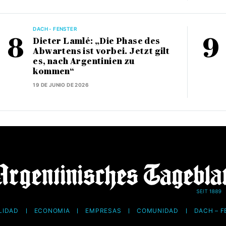
DACH - FENSTER
Dieter Lamlé: „Die Phase des
Abwartens ist vorbei. Jetzt gilt
es, nach Argentinien zu
kommen“
19 DE JUNIO DE 2026
LIDAD
ECONOMÍA
EMPRESAS
COMUNIDAD
DACH – 