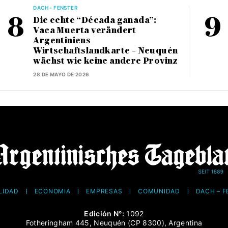
DACH - FENSTER
Die echte “Década ganada”:
Vaca Muerta verändert
Argentiniens
Wirtschaftslandkarte – Neuquén
wächst wie keine andere Provinz
28 DE MAYO DE 2026
LIDAD
ECONOMÍA
EMPRESAS
COMUNIDAD
DACH – 
Edición N°:
1092
Fotheringham 445, Neuquén (CP 8300), Argentina