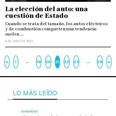
La elección del auto: una
cuestión de Estado
Cuando se trata del tamaño, los autos eléctricos
y de combustión comparten una tendencia:
suelen ...
6 DE JUNIO DE 2024
…
…
<
1
19
20
21
22
23
26
>
LO MÁS LEÍDO
COMUNIDAD