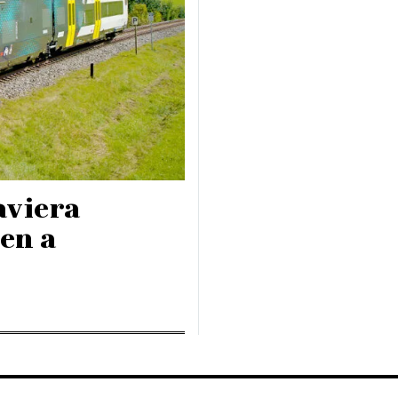
aviera
en a