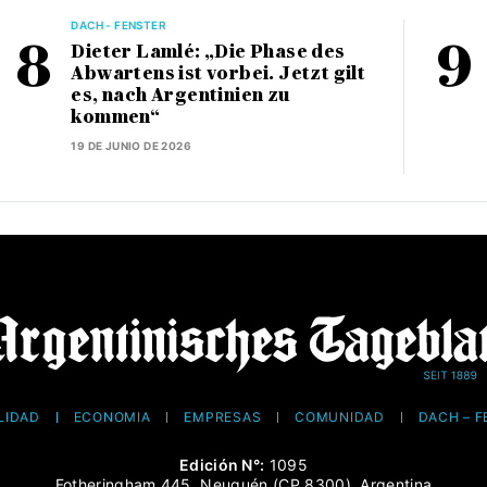
DACH - FENSTER
Dieter Lamlé: „Die Phase des
Abwartens ist vorbei. Jetzt gilt
es, nach Argentinien zu
kommen“
19 DE JUNIO DE 2026
LIDAD
ECONOMÍA
EMPRESAS
COMUNIDAD
DACH – 
Edición N°:
1095
Fotheringham 445, Neuquén (CP 8300), Argentina