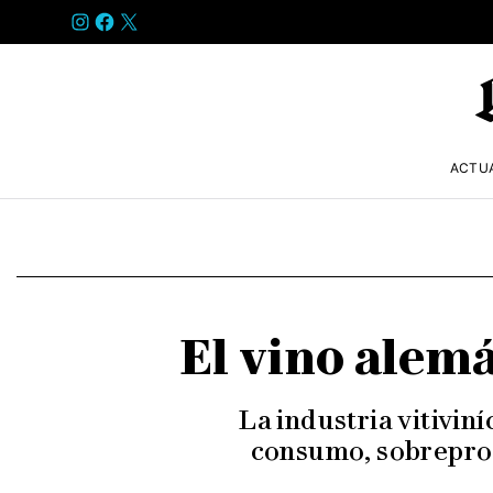
INSTAGRAM
FACEBOOK
X
ACTU
El vino alem
La industria vitivin
consumo, sobreprod