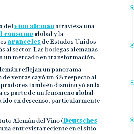
a del
vino alemán
atraviesa una
el consumo
global y la
les
aranceles
de Estados Unidos
s al sector. Las bodegas alemanas
 en un mercado en transformación.
a alemán reflejan un panorama
 de ventas cayó un 4% respecto al
ompradores también disminuyó en la
 es parte de un fenómeno global
ha ido en descenso, particularmente
tuto Alemán del Vino (
Deutsches
 una entrevista reciente en el sitio