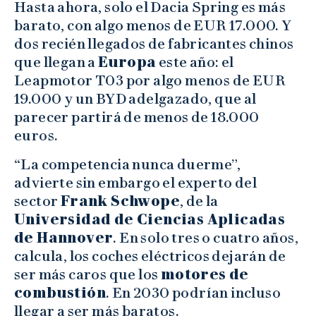
Hasta ahora, solo el Dacia Spring es más
barato, con algo menos de EUR 17.000. Y
dos recién llegados de fabricantes chinos
que llegan a
Europa
este año: el
Leapmotor T03 por algo menos de EUR
19.000 y un BYD adelgazado, que al
parecer partirá de menos de 18.000
euros.
“La competencia nunca duerme”,
advierte sin embargo el experto del
sector
Frank Schwope
, de la
Universidad de Ciencias Aplicadas
de Hannover
. En solo tres o cuatro años,
calcula, los coches eléctricos dejarán de
ser más caros que los
motores de
combustión
. En 2030 podrían incluso
llegar a ser más baratos.