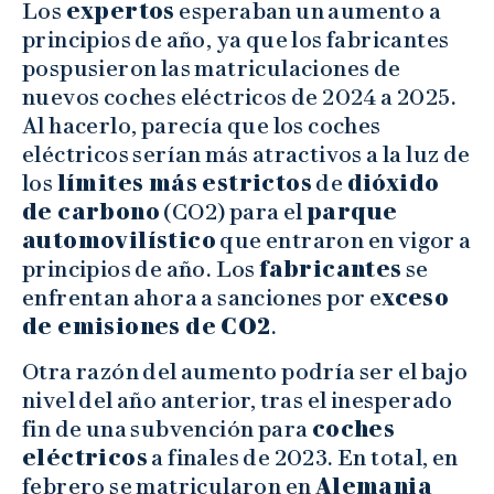
Los
expertos
esperaban un aumento a
principios de año, ya que los fabricantes
pospusieron las matriculaciones de
nuevos coches eléctricos de 2024 a 2025.
Al hacerlo, parecía que los coches
eléctricos serían más atractivos a la luz de
los
límites más estrictos
de
dióxido
de carbono
(CO2) para el
parque
automovilístico
que entraron en vigor a
principios de año. Los
fabricantes
se
enfrentan ahora a sanciones por e
xceso
de emisiones de CO2
.
Otra razón del aumento podría ser el bajo
nivel del año anterior, tras el inesperado
fin de una subvención para
coches
eléctricos
a finales de 2023. En total, en
febrero se matricularon en
Alemania