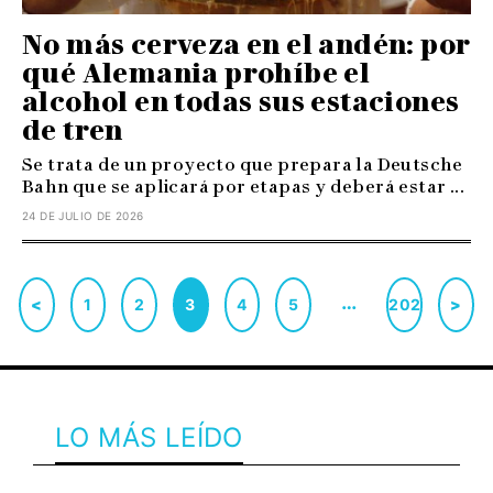
No más cerveza en el andén: por
qué Alemania prohíbe el
alcohol en todas sus estaciones
de tren
Se trata de un proyecto que prepara la Deutsche
Bahn que se aplicará por etapas y deberá estar ...
24 DE JULIO DE 2026
…
<
1
2
3
4
5
202
>
LO MÁS LEÍDO