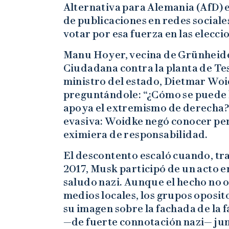
Alternativa para Alemania (AfD) e
de publicaciones en redes sociale
votar por esa fuerza en las elecci
Manu Hoyer, vecina de Grünheide
Ciudadana contra la planta de Tes
ministro del estado, Dietmar Wo
preguntándole: “¿Cómo se puede 
apoya el extremismo de derecha?”.
evasiva: Woidke negó conocer per
eximiera de responsabilidad.
El descontento escaló cuando, tr
2017, Musk participó de un acto en
saludo nazi. Aunque el hecho no 
medios locales, los grupos oposi
su imagen sobre la fachada de la f
—de fuerte connotación nazi— jun