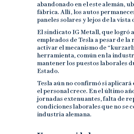
abandonado en el este alemán, ub
fábrica. Allí, los autos permanece
paneles solares y lejos de la vista 
El sindicato IG Metall, que logró 
empleados de Tesla a pesar de la 
activar el mecanismo de “kurzarb
herramienta, común en la indust
mantener los puestos laborales du
Estado.
Tesla aún no confirmó si aplicará
el personal crece. En el último 
jornadas extenuantes, falta de r
condiciones laborales que no se 
industria alemana.