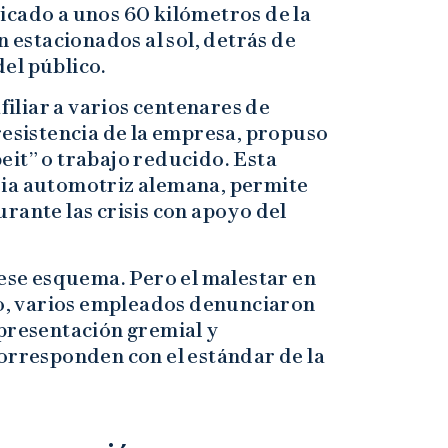
icado a unos 60 kilómetros de la
n estacionados al sol, detrás de
del público.
afiliar a varios centenares de
resistencia de la empresa, propuso
eit” o trabajo reducido. Esta
ria automotriz alemana, permite
rante las crisis con apoyo del
 ese esquema. Pero el malestar en
año, varios empleados denunciaron
epresentación gremial y
corresponden con el estándar de la