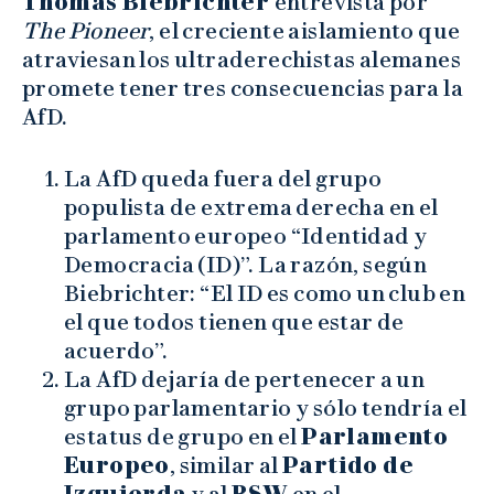
Thomas Biebrichter
entrevista por
The Pioneer
, el creciente aislamiento que
atraviesan los ultraderechistas alemanes
promete tener tres consecuencias para la
AfD.
La AfD queda fuera del grupo
populista de extrema derecha en el
parlamento europeo “Identidad y
Democracia (ID)”. La razón, según
Biebrichter: “El ID es como un club en
el que todos tienen que estar de
acuerdo”.
La AfD dejaría de pertenecer a un
grupo parlamentario y sólo tendría el
estatus de grupo en el
Parlamento
Europeo
, similar al
Partido de
Izquierda
y al
BSW
en el