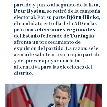
partido y, junto al segundo de la lista,
Petr Byston
, se retiró de la campaña
electoral. Por su parte
Björn Höcke
,
el candidato estrella de la AfD en las
próximas
elecciones regionales
del
Estado
federado de
Turingia
afronta un procedimiento de
expulsión del partido. La razón: se le
acusa de sabotear a su propio partido
y de querer apoyar una lista
alternativa para las elecciones del
distrito.