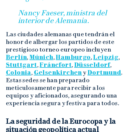
Nancy Faeser, ministra del
interior de Alemania.
Las ciudades alemanas que tendrán el
honor de albergar los partidos de este
prestigioso torneo europeo incluyen
Berlín
,
Múnich
,
Hamburgo
,
Leipzig
,
Stuttgart
,
Fráncfort
,
Düsseldorf
,
Colonia
,
Gelsenkirchen
y
Dortmund
.
Estas sedes se han preparado
meticulosamente para recibir a los
equipos y aficionados, asegurando una
experiencia segura y festiva para todos.
La seguridad de la Eurocopa y la
situación geopolítica actual