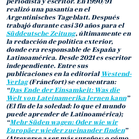
periodista y escritor. En 1990/91
realizó una pasantía en el
Argentinisches Tageblatt. Después
trabajó durante casi 30 años para el
Süddeutsche Zeitung
, últimamente en
la redacción de política exterior,
donde era responsable de España y
Latinoamérica. Desde 2021 es escritor
independiente. Entre sus
publicaciones en la editorial
Westend-
Verlag
(Fráncfort) se encuentran:
“
Das Ende der Einsamkeit: Was die
Welt von Lateinamerika lernen kann
”
(El fin de la soledad: lo que el mundo
puede aprender de Latinoamérica);
“
Mehr Süden wagen: Oder wie wir
Europäer wieder zueinander finden
”
(Atreverse a ser más sureños: o cómo