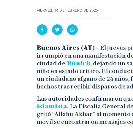
VIERNES, 14 DE FEBRERO DE 2025
Buenos Aires (AT)
– El jueves p
irrumpió en una manifestación de l
ciudad de
Múnich
, dejando un sa
niño en estado crítico. El conduc
un ciudadano afgano de 24 años, f
hechos tras recibir disparos de ad
Las autoridades confirmaron que
islamista
. La Fiscalía General 
gritó “Allahu Akbar” al momento d
móvil se encontraron mensajes con