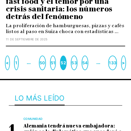
fast food y el temor por una
crisis sanitaria: los números
detrás del fenómeno
La proliferación de hamburguesas, pizzas y cafés
listos al paso en Suiza choca con estadísticas ...
11 DE SEPTIEMBRE DE 2025
…
…
<
1
50
51
52
53
54
133
>
LO MÁS LEÍDO
COMUNIDAD
Alemania tendrá nueva embajadora: