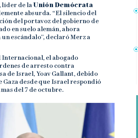
líder de la
Unión Demócrata
plemente absurda. “El silencio del
ción del portavoz del gobierno de
ado en suelo alemán, ahora
 un escándalo”, declaró Merz a
al Internacional, el abogado
 órdenes de arresto contra
a de Israel, Yoav Gallant, debido
de Gaza desde que Israel respondió
amas del 7 de octubre.