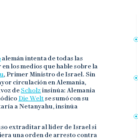
o
alemán intenta de todas las
r en los medios que hable sobre la
hu
, Primer Ministro de Israel. Sin
mayor circulación en Alemania,
tavoz de
Scholz
insinúa: Alemania
riódico
Die Welt
se sumó con su
taría a Netanyahu, insinúa
o extraditar al líder de Israel si
tiera una orden de arresto contra