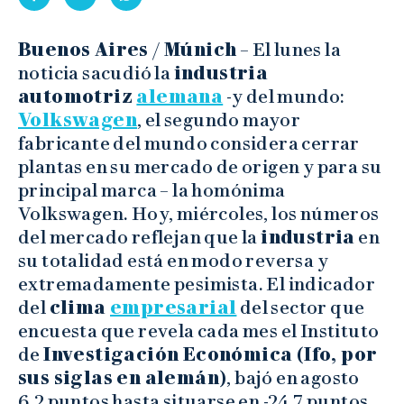
Buenos Aires / Múnich
– El lunes la
noticia sacudió la
industria
automotriz
alemana
-y del mundo:
Volkswagen
, el segundo mayor
fabricante del mundo considera cerrar
plantas en su mercado de origen y para su
principal marca – la homónima
Volkswagen. Hoy, miércoles, los números
del mercado reflejan que la
industria
en
su totalidad está en modo reversa y
extremadamente pesimista. El indicador
del
clima
empresarial
del sector que
encuesta que revela cada mes el Instituto
de
Investigación Económica (Ifo, por
sus siglas en alemán)
, bajó en agosto
6,2 puntos hasta situarse en -24,7 puntos.