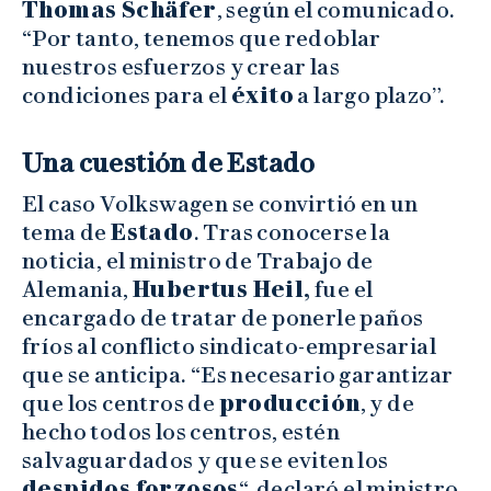
Thomas Schäfer
, según el comunicado.
“Por tanto, tenemos que redoblar
nuestros esfuerzos y crear las
condiciones para el
éxito
a largo plazo”.
Una cuestión de Estado
El caso Volkswagen se convirtió en un
tema de
Estado
. Tras conocerse la
noticia, el ministro de Trabajo de
Alemania,
Hubertus Heil,
fue el
encargado de tratar de ponerle paños
fríos al conflicto sindicato-empresarial
que se anticipa. “Es necesario garantizar
que los centros de
producción
, y de
hecho todos los centros, estén
salvaguardados y que se eviten los
despidos forzosos
“, declaró el ministro