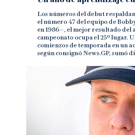
Los números del debut respaldan s
el número 47 del equipo de Bobb
en 1986—, el mejor resultado del a
campeonato ocupa el 25º lugar. U
comienzos de temporada en un ac
según consignó News.GP, sumó dif