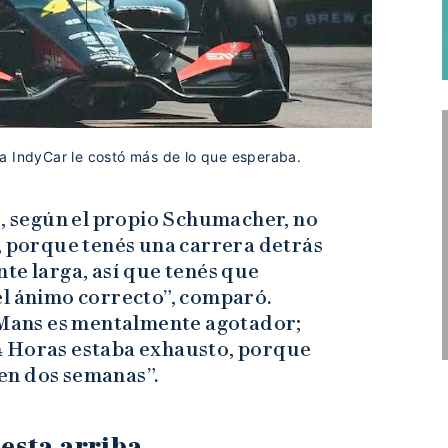
a IndyCar le costó más de lo que esperaba.
s, según el propio Schumacher, no
, porque tenés una carrera detrás
te larga, así que tenés que
el ánimo correcto”, comparó.
e Mans es mentalmente agotador;
4 Horas estaba exhausto, porque
en dos semanas”.
esta arriba