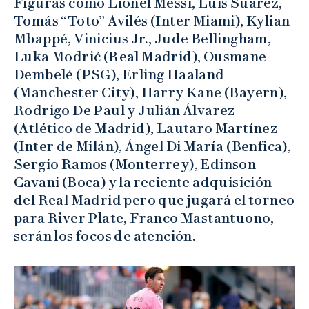
Figuras como Lionel Messi, Luis Suárez,
Tomás “Toto” Avilés (Inter Miami), Kylian
Mbappé, Vinicius Jr., Jude Bellingham,
Luka Modrić (Real Madrid), Ousmane
Dembelé (PSG), Erling Haaland
(Manchester City), Harry Kane (Bayern),
Rodrigo De Paul y Julián Álvarez
(Atlético de Madrid), Lautaro Martínez
(Inter de Milán), Ángel Di María (Benfica),
Sergio Ramos (Monterrey), Edinson
Cavani (Boca) y la reciente adquisición
del Real Madrid pero que jugará el torneo
para River Plate, Franco Mastantuono,
serán los focos de atención.