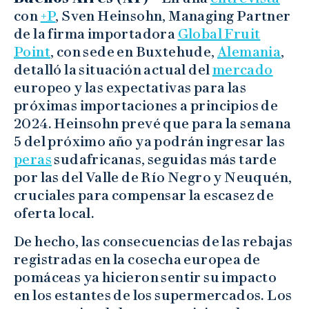
con
+P
, Sven Heinsohn, Managing Partner
de la firma importadora
Global Fruit
Point
, con sede en Buxtehude,
Alemania
,
detalló la situación actual del
mercado
europeo y las expectativas para las
próximas importaciones a principios de
2024. Heinsohn prevé que para la semana
5 del próximo año ya podrán ingresar las
peras
sudafricanas, seguidas más tarde
por las del Valle de Río Negro y Neuquén,
cruciales para compensar la escasez de
oferta local.
De hecho, las consecuencias de las rebajas
registradas en la cosecha europea de
pomáceas ya hicieron sentir su impacto
en los estantes de los supermercados. Los