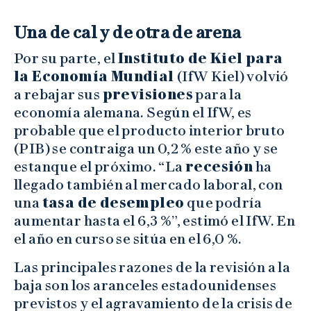
Una de cal y de otra de arena
Por su parte, el
Instituto de Kiel para
la Economía Mundial
(IfW Kiel) volvió
a rebajar sus
previsiones
para la
economía alemana. Según el IfW, es
probable que el producto interior bruto
(PIB) se contraiga un 0,2 % este año y se
estanque el próximo. “La
recesión
ha
llegado también al mercado laboral, con
una
tasa de desempleo
que podría
aumentar hasta el 6,3 %”, estimó el IfW. En
el año en curso se sitúa en el 6,0 %.
Las principales razones de la revisión a la
baja son los aranceles estadounidenses
previstos y el agravamiento de la crisis de