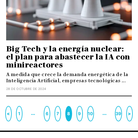
Big Tech y la energía nuclear:
el plan para abastecer la IA con
minireactores
A medida que crece la demanda energética de la
Inteligencia Artificial, empresas tecnológicas ...
28 DE OCTUBRE DE 2024
…
…
<
1
6
7
8
9
10
39
>