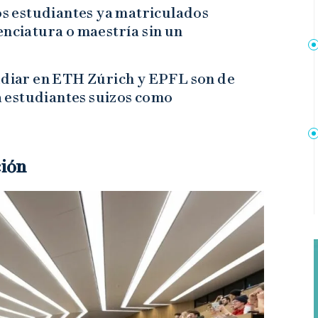
los estudiantes ya matriculados
enciatura o maestría sin un
tudiar en ETH Zúrich y EPFL son de
 estudiantes suizos como
ción