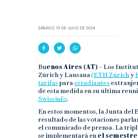
SÁBADO, 13 DE JULIO DE 2024
Bu
enos Aires (AT) –
Los Institu
Zúrich y Lausana
(ETH Zúrich
y
tarifas
para
estudiantes
extranjer
de esta medida en su última reun
Swissinfo
.
En estos momentos, la Junta del 
resultado de las votaciones parl
el comunicado de prensa. La tripl
se implementará en
el semestre