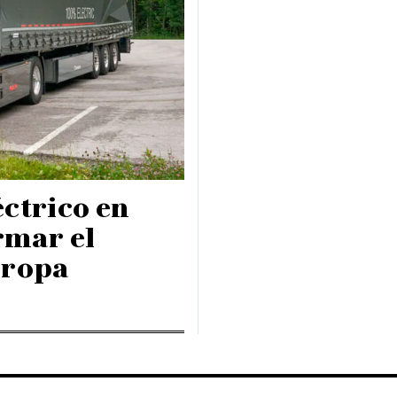
ctrico en
rmar el
uropa