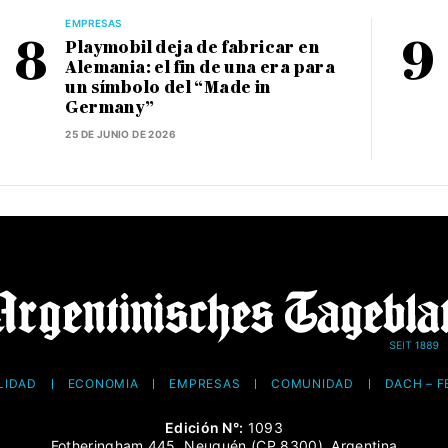
EMPRESAS
Playmobil deja de fabricar en
Alemania: el fin de una era para
un símbolo del “Made in
Germany”
25 DE JUNIO DE 2026
LIDAD
ECONOMÍA
EMPRESAS
COMUNIDAD
DACH – 
Edición N°:
1093
Fotheringham 445, Neuquén (CP 8300), Argentina