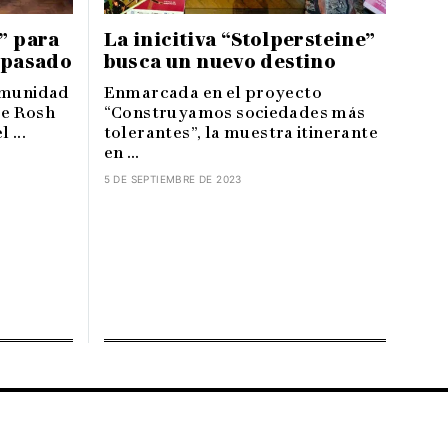
a” para
La inicitiva “Stolpersteine”
l pasado
busca un nuevo destino
comunidad
Enmarcada en el proyecto
de Rosh
“Construyamos sociedades más
 ...
tolerantes”, la muestra itinerante
en ...
5 DE SEPTIEMBRE DE 2023