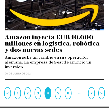
Amazon inyecta EUR 10.000
millones en logística, robótica
y dos nuevas sedes
Amazon sube un cambio en sus operación
alemana. La empresa de Seattle anunció un
inversión ...
20 DE JUNIO DE 2024
…
<
1
2
3
4
5
6
7
>