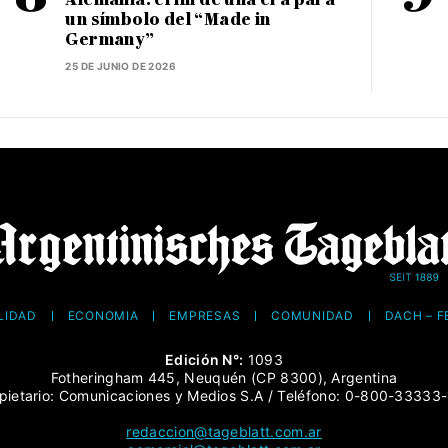
un símbolo del “Made in
Germany”
25 DE JUNIO DE 2026
LIDAD
ECONOMÍA
EMPRESAS
COMUNIDAD
DACH – 
Edición N°:
1093
Fotheringham 445, Neuquén (CP 8300), Argentina
pietario: Comunicaciones y Medios S.A / Teléfono: 0-800-33333
redaccion@tageblatt.com.ar