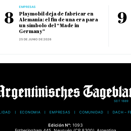
EMPRESAS
Playmobil deja de fabricar en
Alemania: el fin de una era para
un símbolo del “Made in
Germany”
25 DE JUNIO DE 2026
LIDAD
ECONOMÍA
EMPRESAS
COMUNIDAD
DACH – 
Edición N°:
1093
Fotheringham 445, Neuquén (CP 8300), Argentina