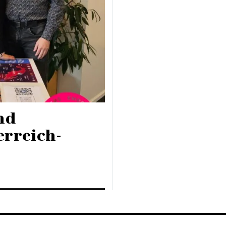
nd
erreich-