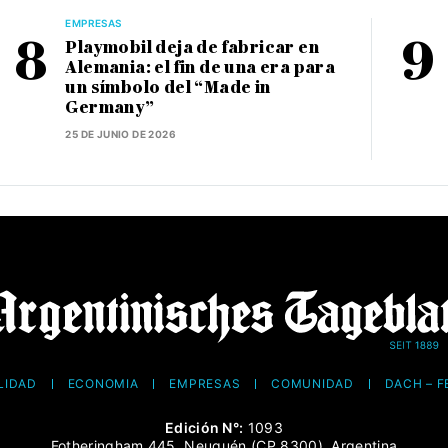
EMPRESAS
Playmobil deja de fabricar en
Alemania: el fin de una era para
un símbolo del “Made in
Germany”
25 DE JUNIO DE 2026
LIDAD
ECONOMÍA
EMPRESAS
COMUNIDAD
DACH – 
Edición N°:
1093
Fotheringham 445, Neuquén (CP 8300), Argentina