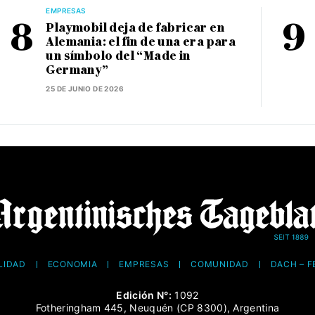
EMPRESAS
Playmobil deja de fabricar en
Alemania: el fin de una era para
un símbolo del “Made in
Germany”
25 DE JUNIO DE 2026
LIDAD
ECONOMÍA
EMPRESAS
COMUNIDAD
DACH – 
Edición N°:
1092
Fotheringham 445, Neuquén (CP 8300), Argentina