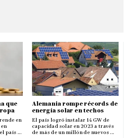
Alemania rompe récords de
ma que
energía solar en techos
uropa
El país logró instalar 14 GW de
prende en
capacidad solar en 2023 a través
 en
de más de un millón de nuevos ...
 país ...