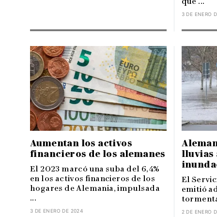
que ...
3 DE ENERO D
Aumentan los activos
Alemani
financieros de los alemanes
lluvias
inunda
El 2023 marcó una suba del 6,4%
en los activos financieros de los
El Servi
hogares de Alemania, impulsada
emitió a
...
tormenta
3 DE ENERO DE 2024
2 DE ENERO D