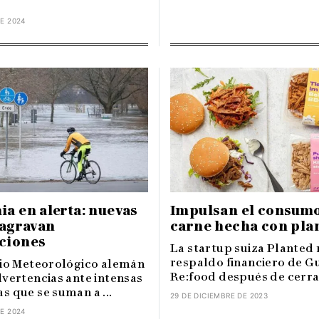
E 2024
a en alerta: nuevas
Impulsan el consum
 agravan
carne hecha con pla
ciones
La startup suiza Planted 
respaldo financiero de G
cio Meteorológico alemán
Re:food después de cerrar
dvertencias ante intensas
s que se suman a ...
29 DE DICIEMBRE DE 2023
E 2024