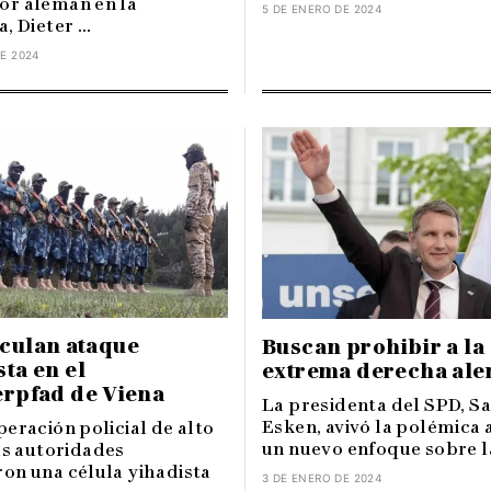
r alemán en la
5 DE ENERO DE 2024
, Dieter ...
E 2024
iculan ataque
Buscan prohibir a la
sta en el
extrema derecha al
erpfad de Viena
La presidenta del SPD, Sa
Esken, avivó la polémica 
eración policial de alto
un nuevo enfoque sobre la 
as autoridades
on una célula yihadista
3 DE ENERO DE 2024