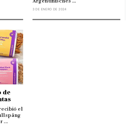
Argentinisches ...
3 DE ENERO DE 2024
o de
ntas
recibió el
ullspång
 ...