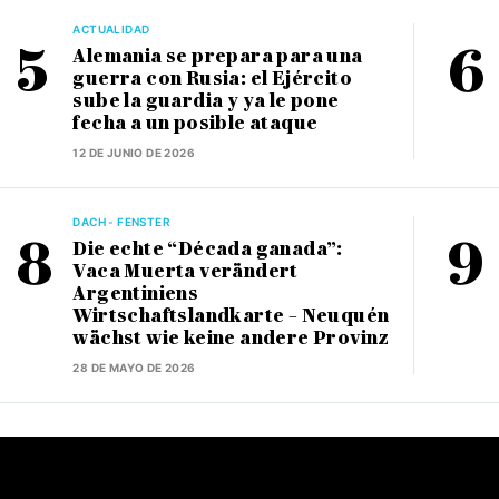
ACTUALIDAD
Alemania se prepara para una
guerra con Rusia: el Ejército
sube la guardia y ya le pone
fecha a un posible ataque
12 DE JUNIO DE 2026
DACH - FENSTER
Die echte “Década ganada”:
Vaca Muerta verändert
Argentiniens
Wirtschaftslandkarte – Neuquén
wächst wie keine andere Provinz
28 DE MAYO DE 2026