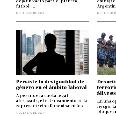
deja un vacío para el planeta
embajado
fútbol. ...
Argentina
8 DE ENERO DE 2024
6 DE ENERO D
Persiste la desigualdad de
Desart
género en el ámbito laboral
terrori
Silvest
A pesar de la cuota legal
alcanzada, el estancamiento en la
En una op
representación femenina en los ...
riesgo, l
bloquear
4 DE ENERO DE 2024