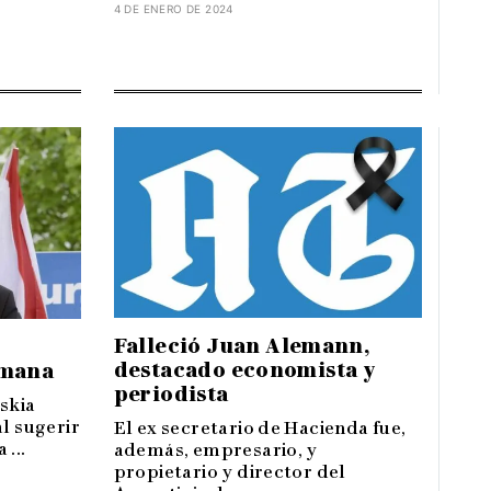
4 DE ENERO DE 2024
Falleció Juan Alemann,
destacado economista y
emana
periodista
skia
al sugerir
El ex secretario de Hacienda fue,
...
además, empresario, y
propietario y director del