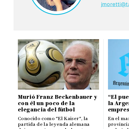
jmoretti@t
Murió Franz Beckenbauer y
“El pue
con él un poco de la
la Arge
elegancia del fútbol
empres
Conocido como "El Kaiser", la
En el mar
partida de la leyenda alemana
provinci