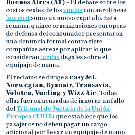
Buenos Aires (AT) –
El debate sobre los
costos reales de los
vuelos
con aerolíneas
low cost
sumó un nuevo capítulo. Esta
semana, quince organizaciones europeas
de defensa del consumidor presentaron
una denuncia formal contra siete
compañías aéreas por aplicar lo que
consideran
tarifas
ilegales sobre el
equipaje de mano.
El reclamo se dirige a
easyJet,
Norwegian, Ryanair, Transavia,
Volotea, Vueling y Wizz Air
. Todas
ellas fueron acusadas de ignorar un fallo
del
Tribunal de Justicia de la Unión
Europea (TJUE)
que establece que los
pasajeros no deben pagar un cargo
adicional por llevar un equipaje de mano